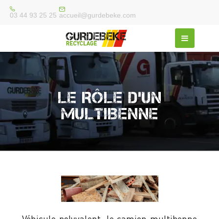
accueil@gurdebeke.com
03 44 93 25 25
LE RÔLE D’UN
MULTIBENNE
Véhicule polyvalent, le camion multibenne