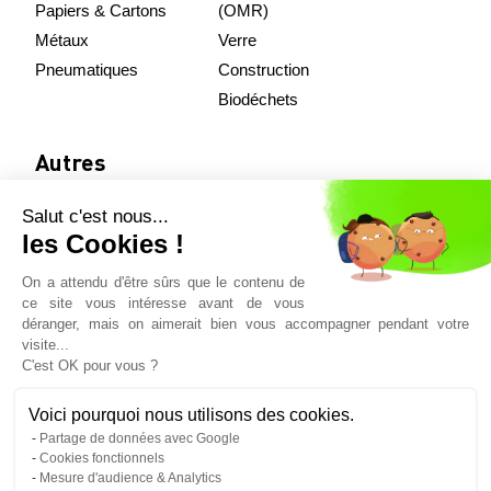
Papiers & Cartons
(OMR)
Métaux
Verre
Pneumatiques
Construction
Biodéchets
Autres
Salut c'est nous...
Nos équipements
les Cookies !
Démarche qualité
On a attendu d'être sûrs que le contenu de
Actualités
ce site vous intéresse avant de vous
Contact
déranger, mais on aimerait bien vous accompagner pendant votre
visite...
C'est OK pour vous ?
Téléchargement
Voici pourquoi nous utilisons des cookies.
Partage de données avec Google
Récépissé de transport
Cookies fonctionnels
Récépissé négoce & courtage
Mesure d'audience & Analytics