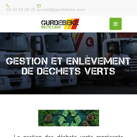
accueil@gurdebeke.com
03 44 93 25 25
GESTION ET ENLÈVEMENT
DE DÉCHETS VERTS
La
gestion des déchets verts
représente