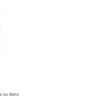
t
as ou dans
t