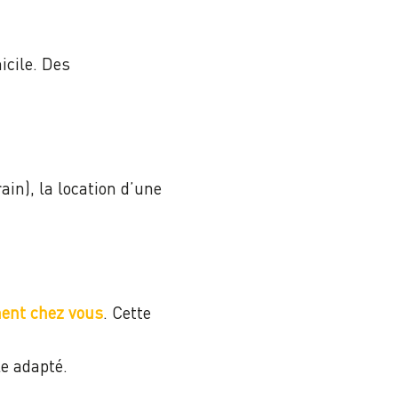
cile. Des
in), la location d’une
ment chez vous
. Cette
e adapté.