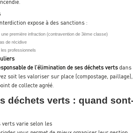
incendie.
s
nterdiction expose à des sanctions :
une première infraction (contravention de 3ème classe)
as de récidive
 les professionnels
uliers
esponsable de l’élimination de ses déchets verts
dans l
z soit les valoriser sur place (compostage, paillage), s
oint de collecte agréé.
s déchets verts : quand sont-
 verts varie selon les
ériodes vous permet de mieux organiser leur gestion.