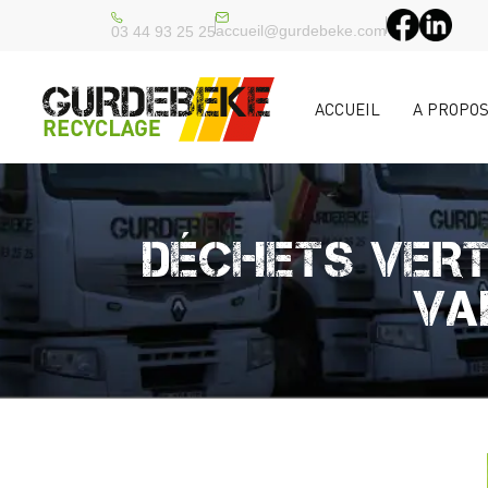
accueil@gurdebeke.com
03 44 93 25 25
ACCUEIL
A PROPO
DÉCHETS VERT
VA