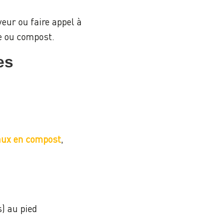
eur ou faire appel à
ge ou compost.
es
aux en compost
,
s) au pied