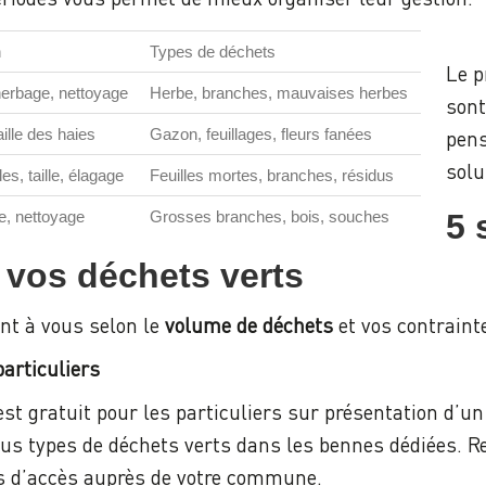
n
Types de déchets
Le p
sherbage, nettoyage
Herbe, branches, mauvaises herbes
sont
aille des haies
Gazon, feuillages, fleurs fanées
pens
solu
s, taille, élagage
Feuilles mortes, branches, résidus
e, nettoyage
Grosses branches, bois, souches
5 
 vos déchets verts
ent à vous selon le
volume de déchets
et vos contraint
particuliers
st gratuit pour les particuliers sur présentation d’un 
ous types de déchets verts dans les bennes dédiées. 
ns d’accès auprès de votre commune.