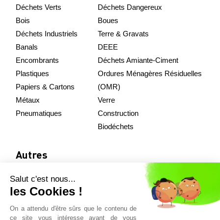
Déchets Verts
Déchets Dangereux
Bois
Boues
Déchets Industriels
Terre & Gravats
Banals
DEEE
Encombrants
Déchets Amiante-Ciment
Plastiques
Ordures Ménagères Résiduelles
Papiers & Cartons
(OMR)
Métaux
Verre
Pneumatiques
Construction
Biodéchets
Autres
Salut c'est nous...
Nos équipements
les Cookies !
Démarche qualité
On a attendu d'être sûrs que le contenu de
Actualités
ce site vous intéresse avant de vous