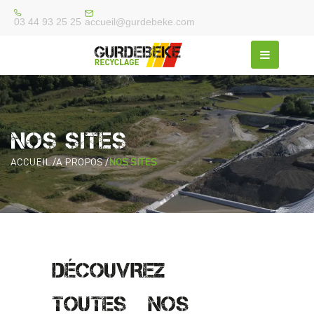
accueil@gurdebeke.com
03 44 93 25 25
NOS SITES
ACCUEIL /
A PROPOS /
NOS SITES
DÉCOUVREZ
TOUTES NOS