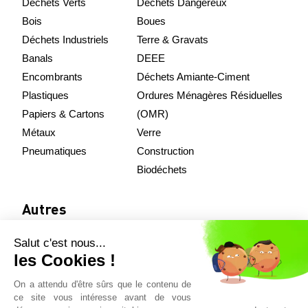
Déchets Verts
Déchets Dangereux
Bois
Boues
Déchets Industriels
Terre & Gravats
Banals
DEEE
Encombrants
Déchets Amiante-Ciment
Plastiques
Ordures Ménagères Résiduelles
Papiers & Cartons
(OMR)
Métaux
Verre
Pneumatiques
Construction
Biodéchets
Autres
Salut c'est nous...
Nos équipements
les Cookies !
Démarche qualité
On a attendu d'être sûrs que le contenu de
Actualités
ce site vous intéresse avant de vous